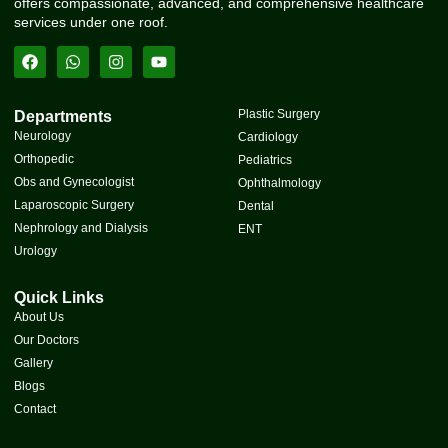
offers compassionate, advanced, and comprehensive healthcare
services under one roof.
Plastic Surgery
Departments
Neurology
Cardiology
Orthopedic
Pediatrics
Obs and Gynecologist
Ophthalmology
Laparoscopic Surgery
Dental
Nephrology and Dialysis
ENT
Urology
Quick Links
About Us
Our Doctors
Gallery
Blogs
Contact