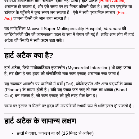
स्वास्थ्य आपातकाल कभी चेतावनी देकर नहीं आता। हार्ट अटैक
(Heart Attack)
अचानक हो सकता है, और ऐसे समय पर हर मिनट कीमती होता है। कई बार एम्बुलेंस या
डॉक्टर के पहुँचने में कुछ समय लग सकता है। ऐसे में सही प्राथमिक उपचार
(First
Aid)
जानना किसी की जान बचा सकता है।
यह मार्गदर्शिका Maxwell Super Multispeciality Hospital, Varanasi की
कार्डियोलॉजी टीम की जागरूकता पहल के रूप में तैयार की गई है, ताकि आम लोग भी हार्ट
अटैक की स्थिति में सही कदम उठा सकें।
हार्ट अटैक क्या है?
हार्ट अटैक, जिसे मायोकार्डियल इंफार्क्शन (Myocardial Infarction) भी कहा जाता
है, तब होता है जब हृदय की मांसपेशियों तक रक्त प्रवाह अचानक रुक जाता है।
यह रुकावट आमतौर पर धमनियों में चर्बी (Fat), कोलेस्ट्रॉल और अन्य पदार्थों के जमाव
(Plaque) के कारण होती है। यदि यह प्लाक फट जाए तो रक्त का थक्का (Blood
Clot) बन सकता है, जो रक्त प्रवाह को पूरी तरह रोक देता है।
समय पर इलाज न मिलने पर हृदय की मांसपेशियाँ स्थायी रूप से क्षतिग्रस्त हो सकती हैं।
हार्ट अटैक के सामान्य लक्षण
छाती में दबाव, जकड़न या दर्द (15 मिनट से अधिक)