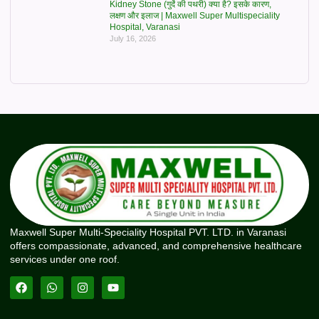
Kidney Stone (गुर्दे की पथरी) क्या है? इसके कारण,
लक्षण और इलाज | Maxwell Super Multispeciality
Hospital, Varanasi
July 16, 2026
Maxwell Super Multi-Speciality Hospital PVT. LTD. in Varanasi
offers compassionate, advanced, and comprehensive healthcare
services under one roof.