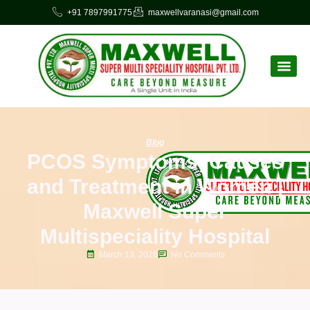
+91 7897991775
maxwellvaranasi@gmail.com
Blog
PCOS Symptoms, Causes
and Treatment in Women |
Maxwell Super
Multispeciality Hospital
March 13, 2026
No Comments