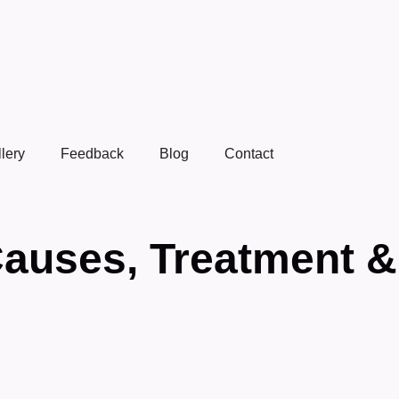
lery
Feedback
Blog
Contact
auses, Treatment &