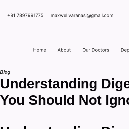
+91 7897991775
maxwellvaranasi@gmail.com
Home
About
Our Doctors
Dep
Blog
Understanding Dig
You Should Not Ign