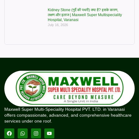
Kidney Stone (गुर्दे की पथरी) क्या है? इसके कारण,
लक्षण और इलाज | Maxwell Super Multispeciality
Hospital, Varanasi
July 16, 2026
Maxwell Super Multi-Speciality Hospital PVT. LTD. in Varanasi
offers compassionate, advanced, and comprehensive healthcare
services under one roof.