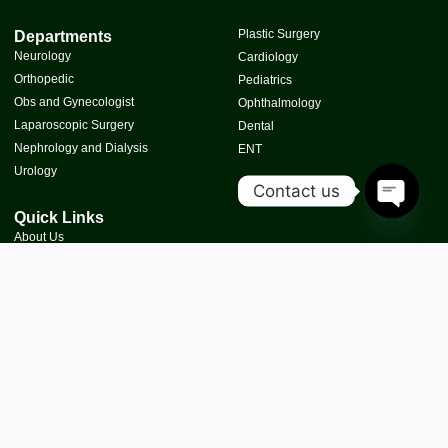
Plastic Surgery
Departments
Neurology
Cardiology
Orthopedic
Pediatrics
Obs and Gynecologist
Ophthalmology
Laparoscopic Surgery
Dental
Nephrology and Dialysis
ENT
Urology
Contact us
Quick Links
Open Cha
About Us
Our Doctors
Gallery
Blogs
Contact
Copyright © 2026 Maxwell Super Multi-Speciality Hospital PVT. LTD., All rights
reserved.
Terms of services
Privacy policy