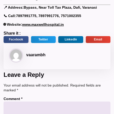
📍 Address:
Bypass, Near Toll Tax Plaza, Dafi, Varanasi
📞 Call:
7897991775, 7897991776, 7571002355
🌐 Website:
www.maxwellhospital.in
Share it :
Facebook
Twitter
LinkedIn
Email
vaarambh
Leave a Reply
Your email address will not be published.
Required fields are
marked
*
Comment
*